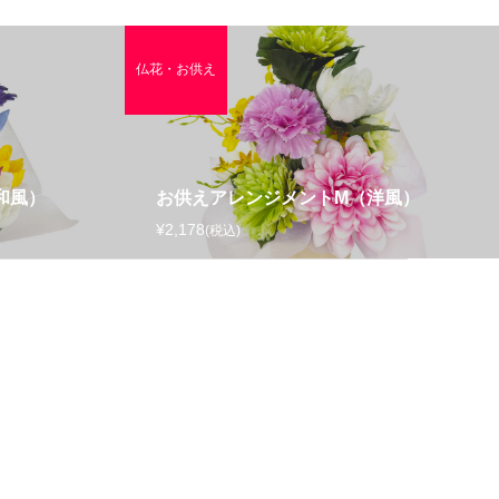
仏花・お供え
和風）
お供えアレンジメントM（洋風）
¥2,178
(税込)