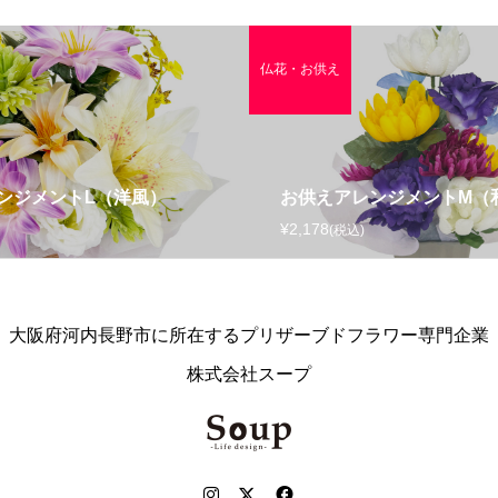
仏花・お供え
ンジメントL（洋風）
お供えアレンジメントM（
¥2,178
(税込)
大阪府河内長野市に所在するプリザーブドフラワー専門企業
株式会社スープ