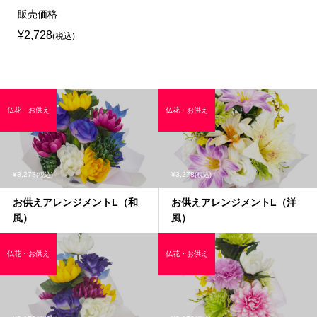
販売価格
¥2,728
(税込)
仏花・お供え
仏花・お供え
¥3,278
¥3,278
(税込)
(税込)
お供えアレンジメントL（和
お供えアレンジメントL（洋
風）
風）
仏花・お供え
仏花・お供え