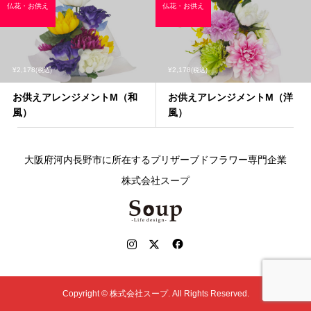
仏花・お供え
仏花・お供え
¥2,178
¥2,178
(税込)
(税込)
お供えアレンジメントM（和
お供えアレンジメントM（洋
風）
風）
大阪府河内長野市に所在するプリザーブドフラワー専門企業
株式会社スープ
Copyright ©
株式会社スープ. All Rights Reserved.