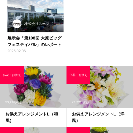
株式会社スープ
展示会「第108回 大原ビッグ
フェスティバル」のレポート
2026.02.06
仏花・お供え
仏花・お供え
¥3,278
¥3,278
(税込)
(税込)
お供えアレンジメントL（和
お供えアレンジメントL（洋
風）
風）